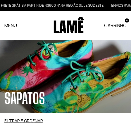
E GRÁTIS A PARTIR DE R$600 PARA REGIÃO SUL E SUDESTE
ENVIOS PARA TOD
0
MENU
CARRINHO
SAPATOS
FILTRAR E ORDENAR