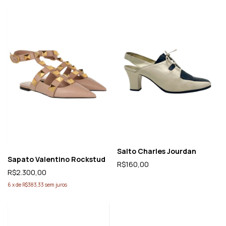
Salto Charles Jourdan
Sapato Valentino Rockstud
R$160,00
R$2.300,00
6
x
de
R$383,33
sem juros