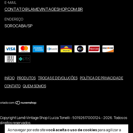
E-MAIL
CONTATO@LAMEVINTAGESHOP.COM.BR
ENDEREÇO
SOROCABA/SP
INÍCIO
PRODUTOS
TROCAS E DEVOLUÇÕES
POLÍTICA DE PRIVACIDADE
CONTATO
QUEM SOMOS
Copyright Lamê Vintage Shop | Luiza Tonelli - 50192617000124 - 2026. Todos os
direitos reservados.
Ao navegar por este site
você aceita o uso de cookies
para agilizar a