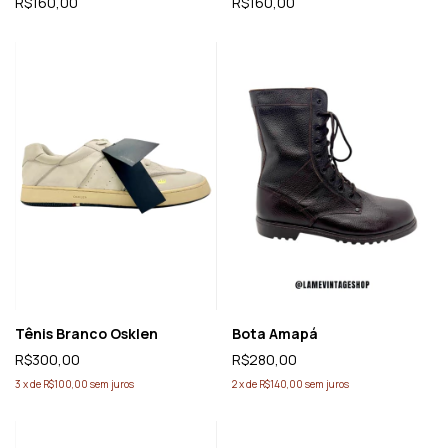
R$160,00
R$160,00
Tênis Branco Osklen
Bota Amapá
R$300,00
R$280,00
3
x
de
R$100,00
sem juros
2
x
de
R$140,00
sem juros