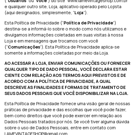
(“
Usuários
” ou “
você
”) do site “www.lamevintageshop.com.br”
e qualquer outro site, Loja, aplicativo operado pelo Lojista
(aqui designados, simplesmente, “
Loja
”).
Esta Política de Privacidade (“
Política de Privacidade
”)
destina-se a informá-lo sobre o modo como nós utilizamos e
divulgamos informações coletadas em suas visitas à nossa
Loja e em mensagens que trocamos com você
(“
Comunicações
”). Esta Política de Privacidade aplica-se
somente a informações coletadas por meio da Loja.
AO ACESSAR A LOJA, ENVIAR COMUNICAÇÕES OU FORNECER
QUALQUER TIPO DE DADO PESSOAL, VOCÊ DECLARA ESTAR
CIENTE COM RELAÇÃO AOS TERMOS AQUI PREVISTOS E DE
ACORDO COM A POLÍTICA DE PRIVACIDADE, A QUAL
DESCREVE AS FINALIDADES E FORMAS DE TRATAMENTO DE
SEUS DADOS PESSOAIS QUE VOCÊ DISPONIBILIZAR NA LOJA.
Esta Política de Privacidade fornece uma visão geral de nossas
práticas de privacidade e das escolhas que você pode fazer,
bem como direitos que você pode exercer em relação aos
Dados Pessoais tratados por nós. Se você tiver alguma dúvida
sobre o uso de Dados Pessoais, entre em contato com
LAMEVINTAGESHOP@gmail.com
.