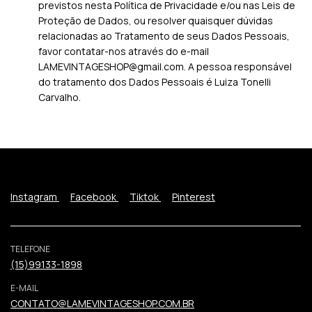
previstos nesta Política de Privacidade e/ou nas Leis de
Proteção de Dados, ou resolver quaisquer dúvidas
relacionadas ao Tratamento de seus Dados Pessoais,
favor contatar-nos através do e-mail
LAMEVINTAGESHOP@gmail.com
. A pessoa responsável
do tratamento dos Dados Pessoais é Luiza Tonelli
Carvalho.
Instagram
Facebook
Tiktok
Pinterest
TELEFONE
(15)99133-1898
E-MAIL
CONTATO@LAMEVINTAGESHOP.COM.BR