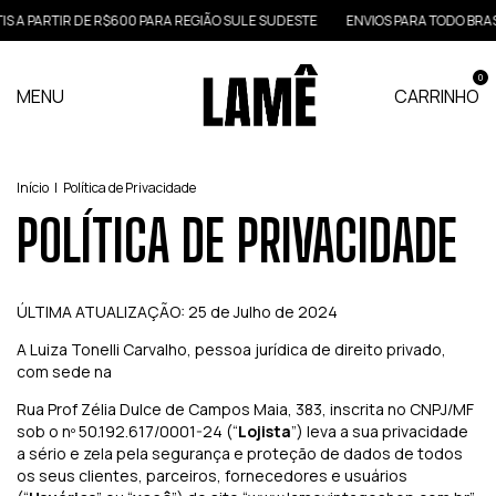
PARTIR DE R$600 PARA REGIÃO SUL E SUDESTE
ENVIOS PARA TODO BRASIL
0
MENU
CARRINHO
Início
|
Política de Privacidade
POLÍTICA DE PRIVACIDADE
ÚLTIMA ATUALIZAÇÃO: 25 de Julho de 2024
A Luiza Tonelli Carvalho, pessoa jurídica de direito privado,
com sede na
Rua Prof Zélia Dulce de Campos Maia, 383, inscrita no CNPJ/MF
sob o nº 50.192.617/0001-24 (“
Lojista
”) leva a sua privacidade
a sério e zela pela segurança e proteção de dados de todos
os seus clientes, parceiros, fornecedores e usuários