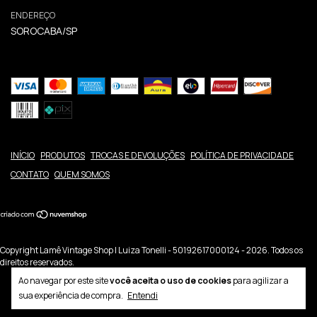
ENDEREÇO
SOROCABA/SP
INÍCIO
PRODUTOS
TROCAS E DEVOLUÇÕES
POLÍTICA DE PRIVACIDADE
CONTATO
QUEM SOMOS
Copyright Lamê Vintage Shop | Luiza Tonelli - 50192617000124 - 2026. Todos os
direitos reservados.
Ao navegar por este site
você aceita o uso de cookies
para agilizar a
sua experiência de compra.
Entendi