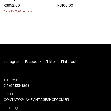
R$952,00
R$160,00
6
x
de
R$158,67
sem juros
Instagram
Facebook
Tiktok
Pinterest
TELEFONE
(15)99133-1898
E-MAIL
CONTATO@LAMEVINTAGESHOP.COM.BR
ENDEREÇO