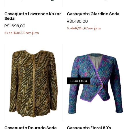
Casaqueto Lawrence Kazar
Casaqueto Giardino Seda
Seda
R$1.480,00
R$1.698,00
6
x
de
R$246,67
sem juros
6
x
de
R$283,00
sem juros
ESGOTADO
Casaqueto Dourado Seda
Casaqueto Floral 80's