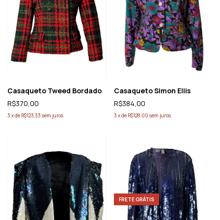
Casaqueto Tweed Bordado
Casaqueto Simon Ellis
R$370,00
R$384,00
3
x
de
R$123,33
sem juros
3
x
de
R$128,00
sem juros
FRETE GRÁTIS