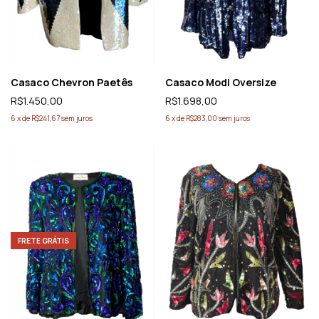
Casaco Chevron Paetês
Casaco Modi Oversize
R$1.450,00
R$1.698,00
6
x
de
R$241,67
sem juros
6
x
de
R$283,00
sem juros
FRETE GRÁTIS