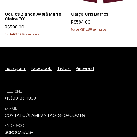
Óculos Bianca Avelã Marie
Calça Cris Barros
Claire 70”
R$584,00
R$398,00
5
x
de
R$116,80
sem juros
3
x
de
R$132,67
sem juros
Instagram
Facebook
Tiktok
Pinterest
TELEFONE
(15)99133-1898
E-MAIL
CONTATO@LAMEVINTAGESHOP.COM.BR
ENDEREÇO
SOROCABA/SP