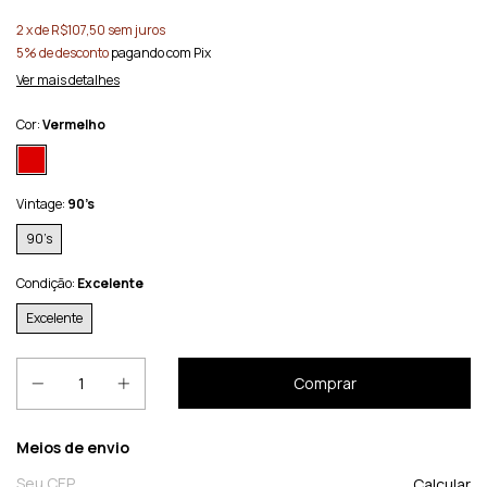
2
x de
R$107,50
sem juros
5% de desconto
pagando com Pix
Ver mais detalhes
Cor:
Vermelho
Vintage:
90’s
90’s
Condição:
Excelente
Excelente
Entregas para o CEP:
Meios de envio
Calcular