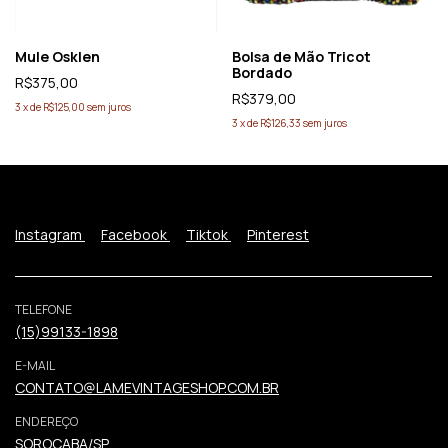
Mule Osklen
Bolsa de Mão Tricot
Bordado
R$375,00
R$379,00
3
x
de
R$125,00
sem juros
3
x
de
R$126,33
sem juros
Instagram
Facebook
Tiktok
Pinterest
TELEFONE
(15)99133-1898
E-MAIL
CONTATO@LAMEVINTAGESHOP.COM.BR
ENDEREÇO
SOROCABA/SP