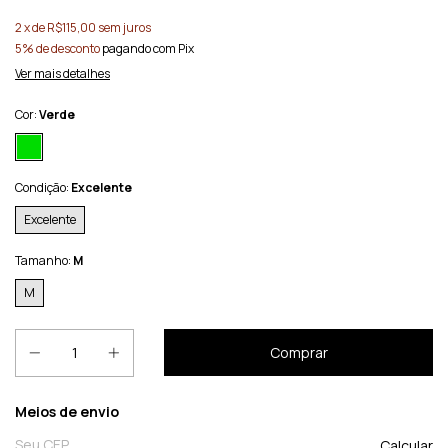
2
x de
R$115,00
sem juros
5% de desconto
pagando com Pix
Ver mais detalhes
Cor:
Verde
Condição:
Excelente
Excelente
Tamanho:
M
M
Entregas para o CEP:
Meios de envio
Calcular