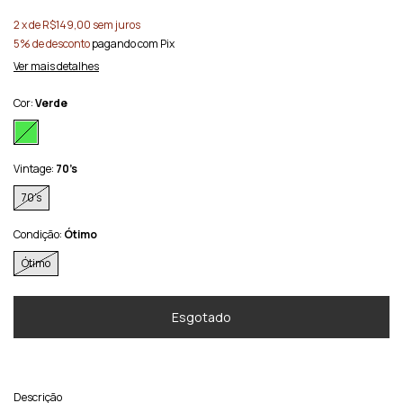
2
x de
R$149,00
sem juros
5% de desconto
pagando com Pix
Ver mais detalhes
Cor:
Verde
Vintage:
70’s
70’s
Condição:
Ótimo
Ótimo
Descrição