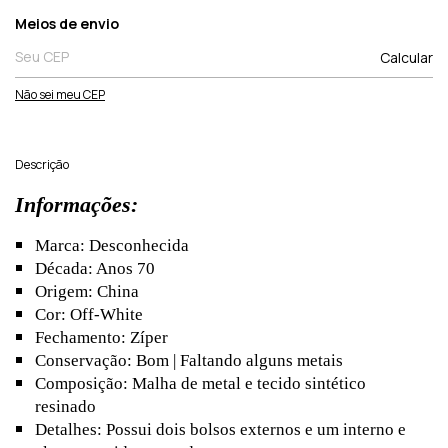
Entregas para o CEP:
Meios de envio
Calcular
Não sei meu CEP
Descrição
Informações:
Marca: Desconhecida
Década: Anos 70
Origem: China
Cor: Off-White
Fechamento: Zíper
Conservação: Bom | Faltando alguns metais
Composição: Malha de metal e tecido sintético
resinado
Detalhes: Possui dois bolsos externos e um interno e