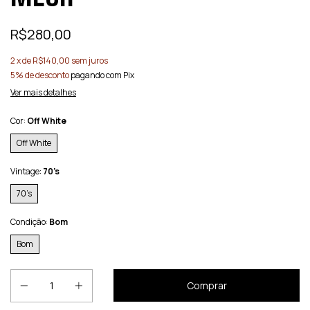
R$280,00
2
x de
R$140,00
sem juros
5% de desconto
pagando com Pix
Ver mais detalhes
Cor:
Off White
Off White
Vintage:
70’s
70’s
Condição:
Bom
Bom