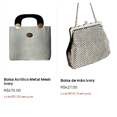
Bolsa Acrílico Metal Mesh
Bolsa de mão Ivory
Ivory
R$427,00
R$470,00
4
x
de
R$106,75
sem juros
4
x
de
R$117,50
sem juros