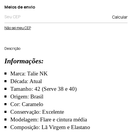
Entregas para o CEP:
Meios de envio
Calcular
Não sei meu CEP
Descrição
Informações:
Marca: Talie NK
Década: Atual
Tamanho: 42 (Serve 38 e 40)
Origem: Brasil
Cor: Caramelo
Conservação: Excelente
Modelagem: Flare e cintura média
Composição: Lã Virgem e Elastano