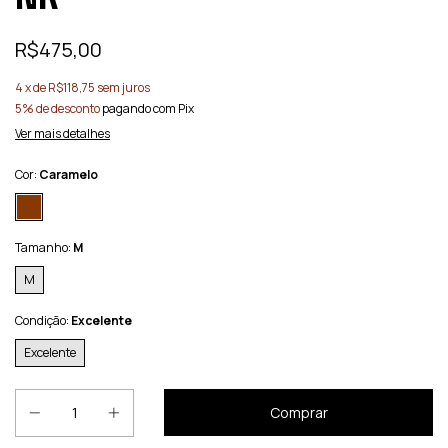
R$475,00
4
x de
R$118,75
sem juros
5% de desconto
pagando com Pix
Ver mais detalhes
Cor:
Caramelo
Tamanho:
M
M
Condição:
Excelente
Excelente