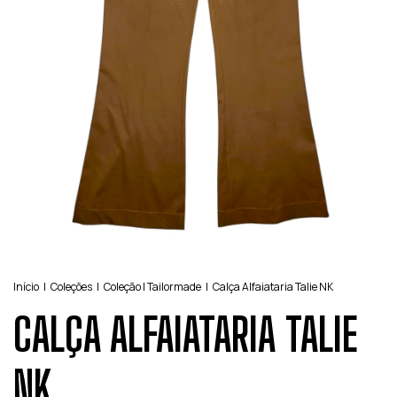
Início
|
Coleções
|
Coleção | Tailormade
|
Calça Alfaiataria Talie NK
CALÇA ALFAIATARIA TALIE
NK