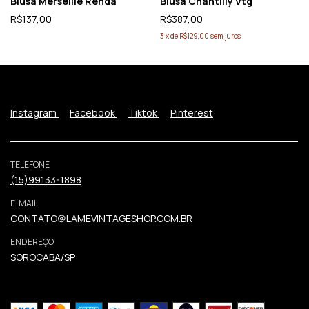
Blusa Merseille Renda
Blusa Chantilly Vtg
R$137,00
R$387,00
3
x
de
R$129,00
sem juros
Instagram
Facebook
Tiktok
Pinterest
TELEFONE
(15)99133-1898
E-MAIL
CONTATO@LAMEVINTAGESHOP.COM.BR
ENDEREÇO
SOROCABA/SP