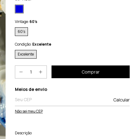
Vintage:
60’s
60’s
Condição:
Excelente
Excelente
Entregas para o CEP:
Meios de envio
Calcular
Não sei meu CEP
Descrição