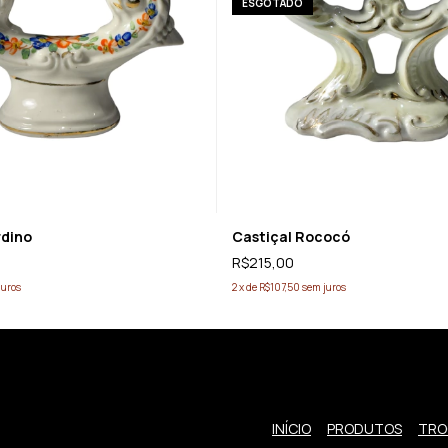
ESGOTADO
rdino
Castiçal Rococó
R$215,00
juros
2
x
de
R$107,50
sem juros
INÍCIO
PRODUTOS
TRO