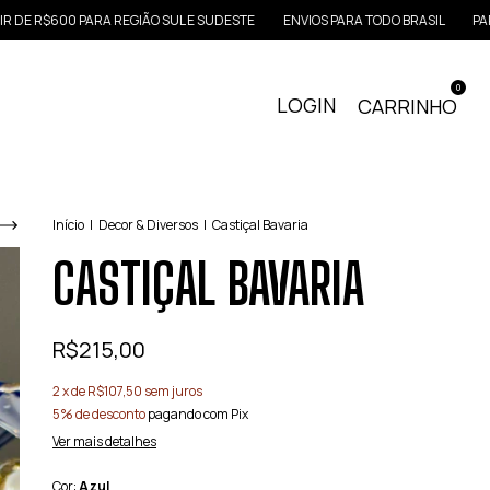
 R$600 PARA REGIÃO SUL E SUDESTE
ENVIOS PARA TODO BRASIL
PARCELE
0
LOGIN
CARRINHO
Início
|
Decor & Diversos
|
Castiçal Bavaria
CASTIÇAL BAVARIA
R$215,00
2
x de
R$107,50
sem juros
5% de desconto
pagando com Pix
Ver mais detalhes
Cor:
Azul