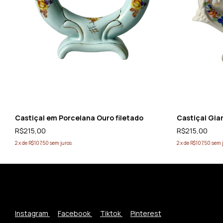
Castiçal em Porcelana Ouro filetado
Castiçal Gia
R$215,00
R$215,00
2
x
de
R$107,50
sem juros
2
x
de
R$107,50
sem 
Instagram
Facebook
Tiktok
Pinterest