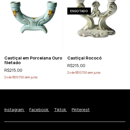
ESGOTADO
Castiçal em Porcelana Ouro
Castiçal Rococó
filetado
R$215,00
R$215,00
2
x
de
R$107,50
sem juros
2
x
de
R$107,50
sem juros
Instagram
Facebook
Tiktok
Pinterest