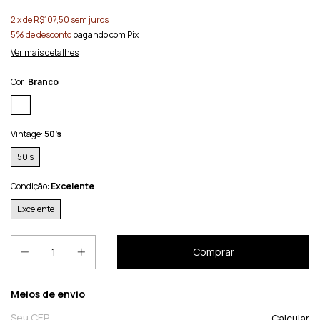
2
x de
R$107,50
sem juros
5% de desconto
pagando com Pix
Ver mais detalhes
Cor:
Branco
Vintage:
50’s
50’s
Condição:
Excelente
Excelente
Entregas para o CEP:
Meios de envio
Calcular