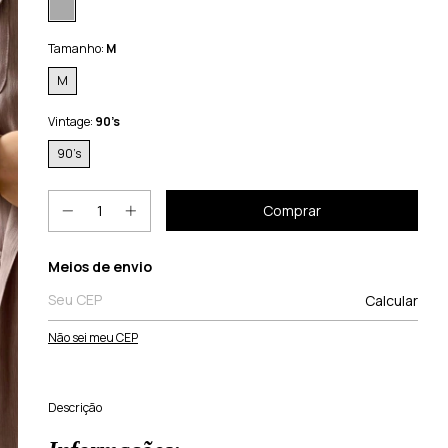
Tamanho:
M
M
Vintage:
90’s
90’s
Entregas para o CEP:
Meios de envio
Calcular
Não sei meu CEP
Descrição