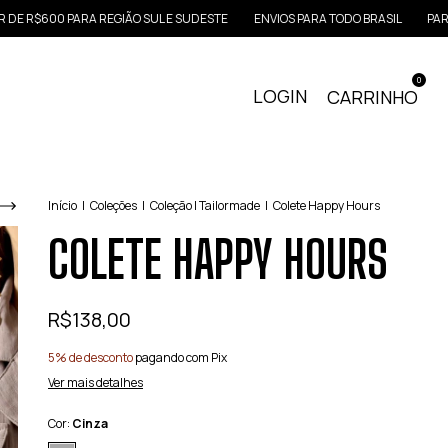
R$600 PARA REGIÃO SUL E SUDESTE
ENVIOS PARA TODO BRASIL
PARCELE 
0
LOGIN
CARRINHO
Início
|
Coleções
|
Coleção | Tailormade
|
Colete Happy Hours
COLETE HAPPY HOURS
R$138,00
5% de desconto
pagando com Pix
Ver mais detalhes
Cor:
Cinza