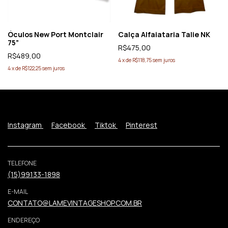
Óculos New Port Montclair
Calça Alfaiataria Talie NK
75”
R$475,00
R$489,00
4
x
de
R$118,75
sem juros
4
x
de
R$122,25
sem juros
Instagram
Facebook
Tiktok
Pinterest
TELEFONE
(15)99133-1898
E-MAIL
CONTATO@LAMEVINTAGESHOP.COM.BR
ENDEREÇO