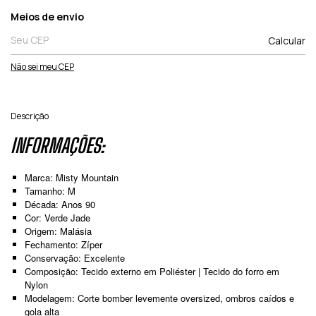
Entregas para o CEP:
Meios de envio
Calcular
Não sei meu CEP
Descrição
INFORMAÇÕES:
Marca: Misty Mountain
Tamanho: M
Década: Anos 90
Cor: Verde Jade
Origem: Malásia
Fechamento: Zíper
Conservação: Excelente
Composição: Tecido externo em Poliéster | Tecido do forro em
Nylon
Modelagem: Corte bomber levemente oversized, ombros caídos e
gola alta