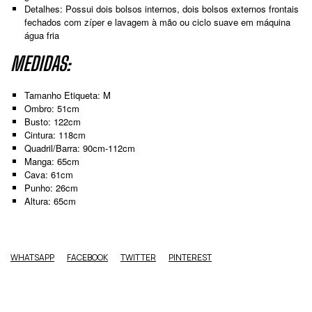
Detalhes: Possui dois bolsos internos, dois bolsos externos frontais
fechados com zíper e lavagem à mão ou ciclo suave em máquina
água fria
MEDIDAS:
Tamanho Etiqueta: M
Ombro: 51cm
Busto: 122cm
Cintura: 118cm
Quadril/Barra: 90cm-112cm
Manga: 65cm
Cava: 61cm
Punho: 26cm
Altura: 65cm
WHATSAPP
FACEBOOK
TWITTER
PINTEREST