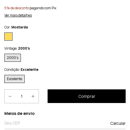
5% de desconto
pagando com Pix
Ver mais detalhes
Cor:
Mostarda
Vintage:
2000’s
2000’s
Condição:
Excelente
Excelente
Entregas para o CEP:
Meios de envio
Calcular