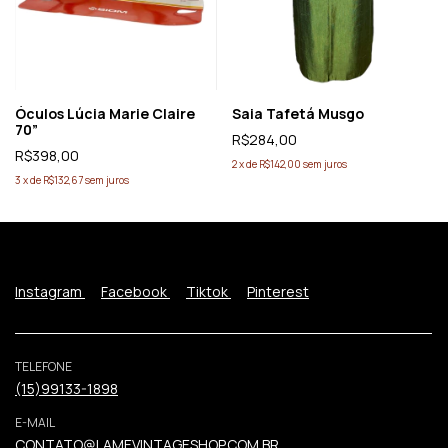
Óculos Lúcia Marie Claire
Saia Tafetá Musgo
70”
R$284,00
R$398,00
2
x
de
R$142,00
sem juros
3
x
de
R$132,67
sem juros
Instagram
Facebook
Tiktok
Pinterest
TELEFONE
(15)99133-1898
E-MAIL
CONTATO@LAMEVINTAGESHOP.COM.BR