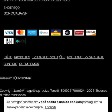
ENDEREÇO
SOROCABA/SP
INÍCIO
PRODUTOS
TROCAS E DEVOLUÇÕES
POLÍTICA DE PRIVACIDADE
CONTATO
QUEM SOMOS
Copyright Lamê Vintage Shop | Luiza Tonelli - 50192617000124 - 2026. Todos os
direitos reservados.
Ao navegar por este site
você aceita o uso de cookies
para agilizar a
sua experiência de compra.
Entendi