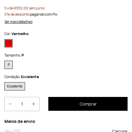
5
x de
R$112,00
sem juros
5% de desconto
pagando com Pix
Ver mais detalhes
Cor:
Vermelho
Tamanho:
P
P
Condição:
Excelente
Excelente
Entregas para o CEP:
Meios de envio
Calcular