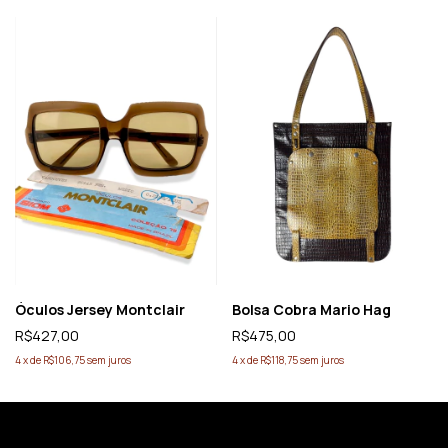
Óculos Jersey Montclair
Bolsa Cobra Mario Hag
R$427,00
R$475,00
4
x
de
R$106,75
sem juros
4
x
de
R$118,75
sem juros