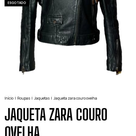
ESGOTADO
Início
|
Roupas
|
Jaquetas
|
Jaqueta zara couro ovelha
JAQUETA ZARA COURO
OVELHA