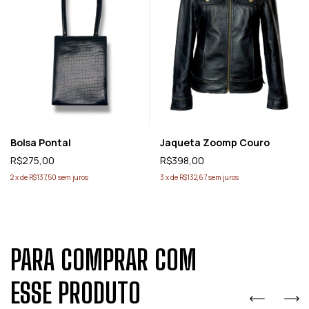
Bolsa Pontal
Jaqueta Zoomp Couro
R$275,00
R$398,00
2
x
de
R$137,50
sem juros
3
x
de
R$132,67
sem juros
PARA COMPRAR COM
ESSE PRODUTO