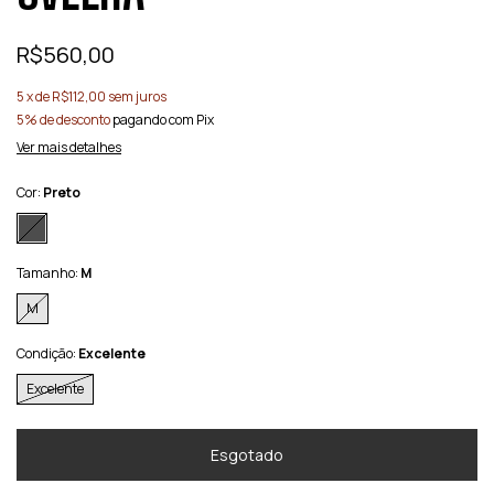
R$560,00
5
x de
R$112,00
sem juros
5% de desconto
pagando com Pix
Ver mais detalhes
Cor:
Preto
Tamanho:
M
M
Condição:
Excelente
Excelente