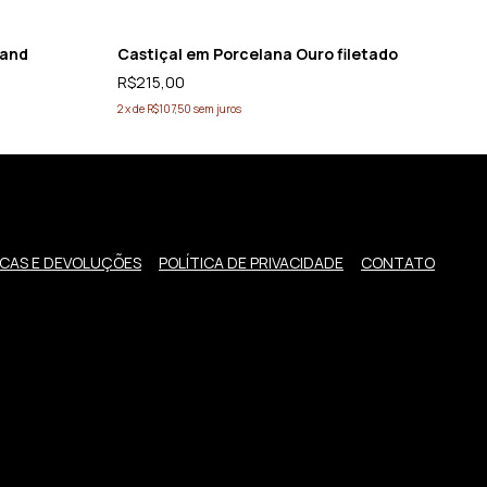
Castiçal em Porcelana Ouro filetado
land
S
R$215,00
R
2
x
de
R$107,50
sem juros
4
x
CAS E DEVOLUÇÕES
POLÍTICA DE PRIVACIDADE
CONTATO