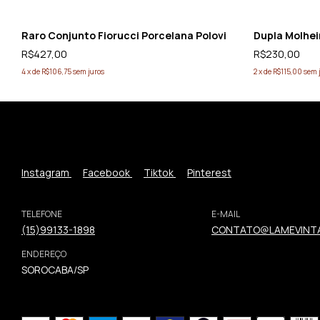
Raro Conjunto Fiorucci Porcelana Polovi
Dupla Molhei
R$427,00
R$230,00
4
x
de
R$106,75
sem juros
2
x
de
R$115,00
sem 
Instagram
Facebook
Tiktok
Pinterest
TELEFONE
E-MAIL
(15)99133-1898
CONTATO@LAMEVINTA
ENDEREÇO
SOROCABA/SP