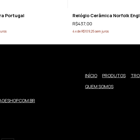
ra Portugal
Relógio Cerâmica Norfolk Eng
R$437,00
juros
4
x
de
R$109,25
sem juros
INÍCIO
PRODUTOS
TRO
QUEM SOMOS
GESHOP.COM.BR