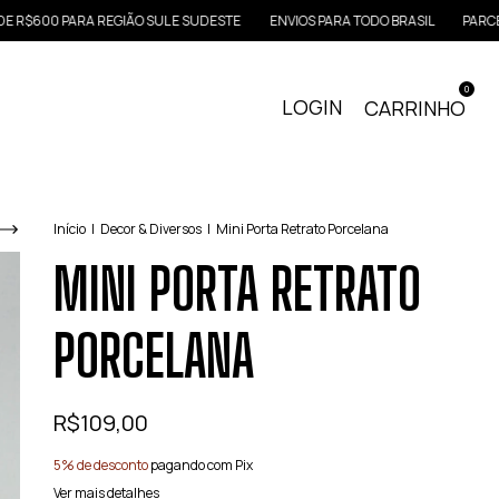
600 PARA REGIÃO SUL E SUDESTE
ENVIOS PARA TODO BRASIL
PARCELE AT
0
LOGIN
CARRINHO
Início
|
Decor & Diversos
|
Mini Porta Retrato Porcelana
MINI PORTA RETRATO
PORCELANA
R$109,00
5% de desconto
pagando com Pix
Ver mais detalhes