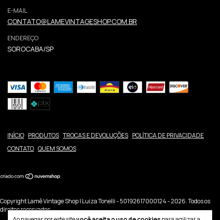
E-MAIL
CONTATO@LAMEVINTAGESHOP.COM.BR
ENDEREÇO
SOROCABA/SP
INÍCIO
PRODUTOS
TROCAS E DEVOLUÇÕES
POLÍTICA DE PRIVACIDADE
CONTATO
QUEM SOMOS
Copyright Lamê Vintage Shop | Luiza Tonelli - 50192617000124 - 2026. Todos os
direitos reservados.
Ao navegar por este site
você aceita o uso de cookies
para agilizar a