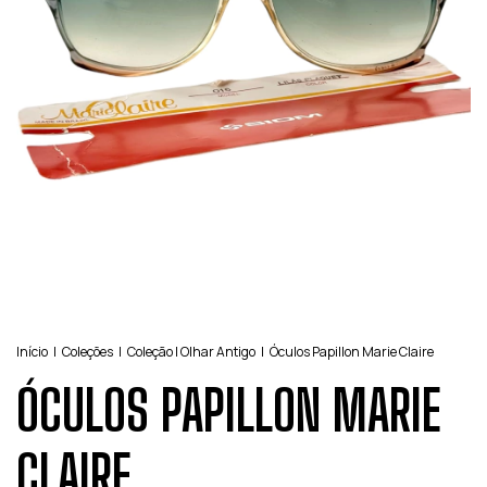
Início
|
Coleções
|
Coleção | Olhar Antigo
|
Óculos Papillon Marie Claire
ÓCULOS PAPILLON MARIE
CLAIRE