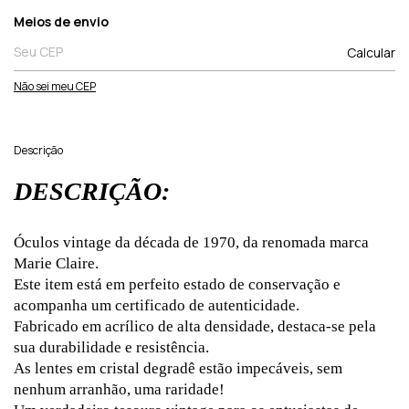
Entregas para o CEP:
Meios de envio
Calcular
Não sei meu CEP
Descrição
DESCRIÇÃO:
Óculos vintage da década de 1970, da renomada marca
Marie Claire.
Este item está em perfeito estado de conservação e
acompanha um certificado de autenticidade.
Fabricado em acrílico de alta densidade, destaca-se pela
sua durabilidade e resistência.
As lentes em cristal degradê estão impecáveis, sem
nenhum arranhão, uma raridade!