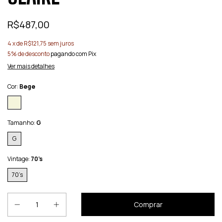
R$487,00
4
x de
R$121,75
sem juros
5% de desconto
pagando com Pix
Ver mais detalhes
Cor:
Bege
Tamanho:
G
G
Vintage:
70’s
70’s