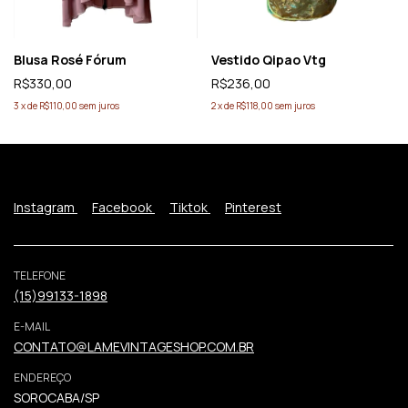
Blusa Rosé Fórum
Vestido Qipao Vtg
R$330,00
R$236,00
3
x
de
R$110,00
sem juros
2
x
de
R$118,00
sem juros
Instagram
Facebook
Tiktok
Pinterest
TELEFONE
(15)99133-1898
E-MAIL
CONTATO@LAMEVINTAGESHOP.COM.BR
ENDEREÇO
SOROCABA/SP