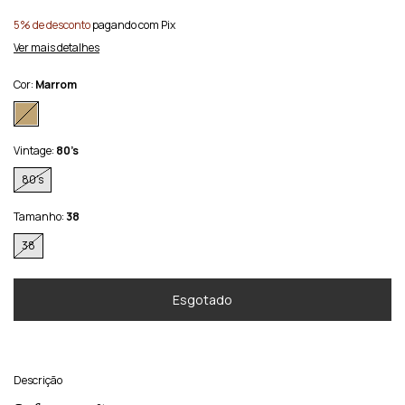
5% de desconto
pagando com Pix
Ver mais detalhes
Cor:
Marrom
Vintage:
80’s
80’s
Tamanho:
38
38
Descrição