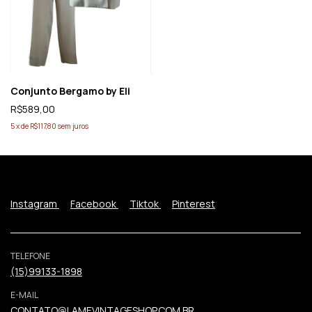
Conjunto Bergamo by Eli
R$589,00
5
x
de
R$117,80
sem juros
Instagram
Facebook
Tiktok
Pinterest
TELEFONE
(15)99133-1898
E-MAIL
CONTATO@LAMEVINTAGESHOP.COM.BR