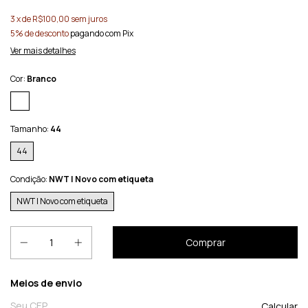
3
x de
R$100,00
sem juros
5% de desconto
pagando com Pix
Ver mais detalhes
Cor:
Branco
Tamanho:
44
44
Condição:
NWT | Novo com etiqueta
NWT | Novo com etiqueta
Entregas para o CEP:
Meios de envio
Calcular