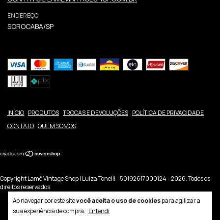
ENDEREÇO
SOROCABA/SP
INÍCIO
PRODUTOS
TROCAS E DEVOLUÇÕES
POLÍTICA DE PRIVACIDADE
CONTATO
QUEM SOMOS
Copyright Lamê Vintage Shop | Luiza Tonelli - 50192617000124 - 2026. Todos os
direitos reservados.
Ao navegar por este site
você aceita o uso de cookies
para agilizar a
sua experiência de compra.
Entendi