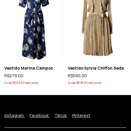
Vestido Marina Campos
Vestido Sylvia Chiffon Seda
R$279,00
R$590,00
2
x
de
R$139,50
sem juros
5
x
de
R$118,00
sem juros
Instagram
Facebook
Tiktok
Pinterest