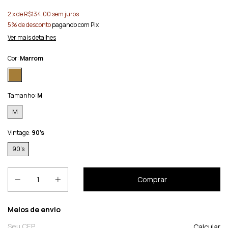
2
x de
R$134,00
sem juros
5% de desconto
pagando com Pix
Ver mais detalhes
Cor:
Marrom
Tamanho:
M
M
Vintage:
90’s
90’s
Entregas para o CEP:
Meios de envio
Calcular