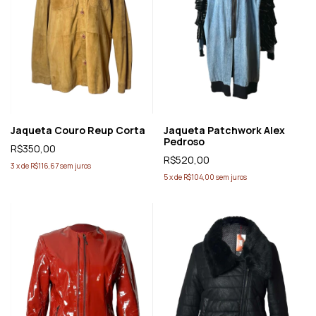
Jaqueta Couro Reup Corta
Jaqueta Patchwork Alex
Pedroso
R$350,00
R$520,00
3
x
de
R$116,67
sem juros
5
x
de
R$104,00
sem juros