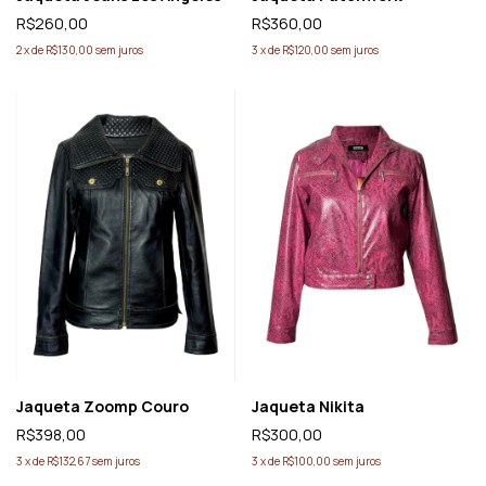
R$260,00
R$360,00
2
x
de
R$130,00
sem juros
3
x
de
R$120,00
sem juros
Jaqueta Zoomp Couro
Jaqueta Nikita
R$398,00
R$300,00
3
x
de
R$132,67
sem juros
3
x
de
R$100,00
sem juros