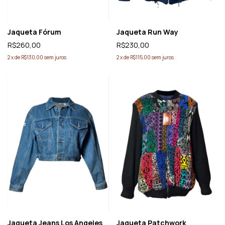
Jaqueta Fórum
Jaqueta Run Way
R$260,00
R$230,00
2
x
de
R$130,00
sem juros
2
x
de
R$115,00
sem juros
Jaqueta Jeans Los Angeles
Jaqueta Patchwork