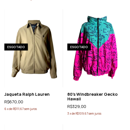
ESGOTADO
ESGOTADO
Jaqueta Ralph Lauren
80’s Windbreaker Gecko
Hawaii
R$670,00
R$329,00
6
x
de
R$111,67
sem juros
3
x
de
R$109,67
sem juros