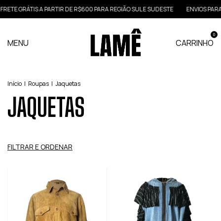
 GRÁTIS A PARTIR DE R$600 PARA REGIÃO SUL E SUDESTE
ENVIOS PARA TODO
0
MENU
CARRINHO
Início
|
Roupas
|
Jaquetas
JAQUETAS
FILTRAR E ORDENAR