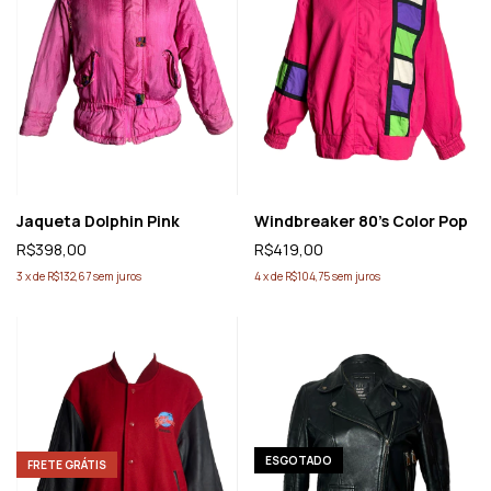
Jaqueta Dolphin Pink
Windbreaker 80’s Color Pop
R$398,00
R$419,00
3
x
de
R$132,67
sem juros
4
x
de
R$104,75
sem juros
ESGOTADO
FRETE GRÁTIS