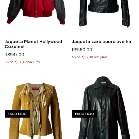
Jaqueta Planet Hollywood
Jaqueta zara couro ovelha
Cozumel
R$560,00
R$937,00
5
x
de
R$112,00
sem juros
6
x
de
R$156,17
sem juros
ESGOTADO
ESGOTADO