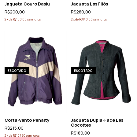
Jaqueta Couro Daslu
Jaqueta Les Filós
R$200,00
R$280,00
2
x
de
R$100,00
sem juros
2
x
de
R$140,00
sem juros
ESGOTADO
ESGOTADO
Corta-Vento Penalty
Jaqueta Dupla-Face Les
Cocottes
R$215,00
R$189,00
2
x
de
R$107,50
sem juros