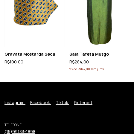
Gravata Mostarda Seda
Saia Tafetá Musgo
R$100,00
R$284,00
2
x
de
R$142,00
sem juros
Instagram
Facebook
Tiktok
Pinterest
TELEFONE
(15)99133-1898