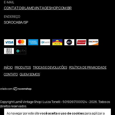
E-MAIL
CONTATO@LAMEVINTAGESHOP.COM.BR
ENDEREÇO
SOROCABA/SP
INÍCIO
PRODUTOS
TROCAS E DEVOLUÇÕES
POLÍTICA DE PRIVACIDADE
CONTATO
QUEM SOMOS
Copyright Lamê Vintage Shop | Luiza Tonelli - 50192617000124 - 2026. Todos os
direitos reservados.
Ao navegar por este site
você aceita o uso de cookies
para agilizar a