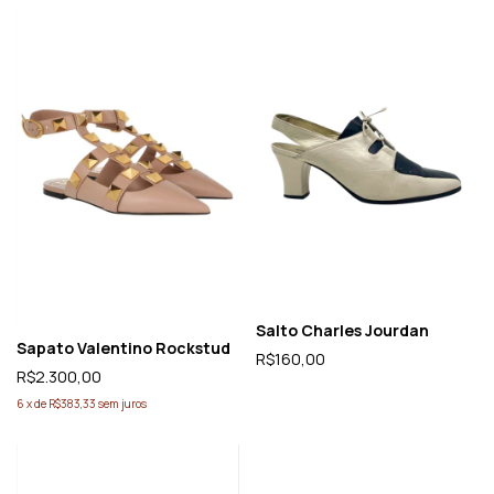
Salto Charles Jourdan
Sapato Valentino Rockstud
R$160,00
R$2.300,00
6
x
de
R$383,33
sem juros