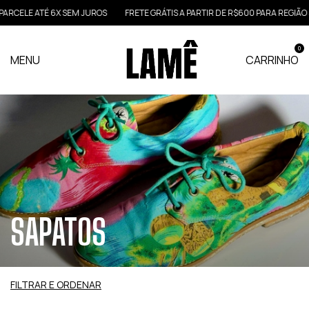
LE ATÉ 6X SEM JUROS
FRETE GRÁTIS A PARTIR DE R$600 PARA REGIÃO SUL 
0
MENU
CARRINHO
SAPATOS
FILTRAR E ORDENAR