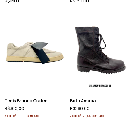
R$160,00
R$160,00
Tênis Branco Osklen
Bota Amapá
R$300,00
R$280,00
3
x
de
R$100,00
sem juros
2
x
de
R$140,00
sem juros